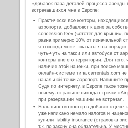
Вдобавок пара деталей процесса аренды
встречавшихся мне в Европе:
Практически все конторы, находящиеся
аэропорта, добавляют к цене за собстве
concession fee» («отстег для крыши», п
равна примерно 10% от изначальной ст
что иногда может оказаться на порядок
чуть-чуть на такси или автобусе от а
конторы вне его территории. Для того,
наличие этой наценки, при поиске маш
онлайн-системе типа carrentals.com не
начальной точки аэропорт. Напишите п
Судя по интернету, в Европе такое тоже
почему-то раньше никогда строчки «Air
при резервации машины не встречал.
Большинство контор в добавок к цене з
уже напихано немало налогов и нацено
купили liability insurance (страховка р
т.к. по закону она обязательна. У мест