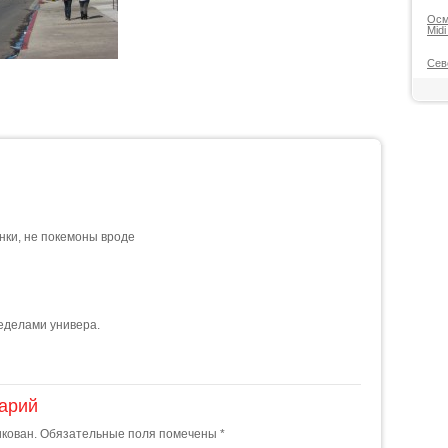
Осм
Midi
Сев
онки, не покемоны вроде
ределами универа.
арий
икован.
Обязательные поля помечены
*