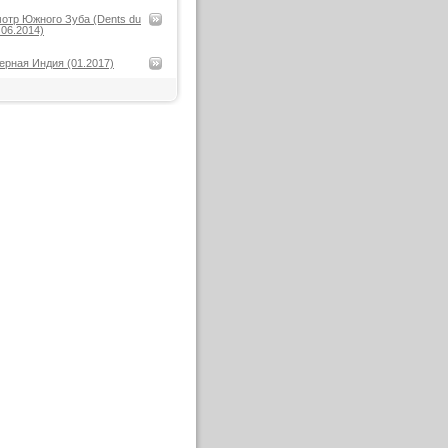
отр Южного Зуба (Dents du
 06.2014)
ерная Индия (01.2017)