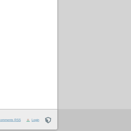
omments
RSS
Login