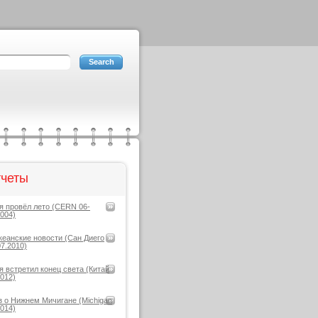
четы
 я провёл лето (CERN 06-
2004)
кеанские новости (Сан Диего
07.2010)
 я встретил конец света (Китай
2012)
з о Нижнем Мичигане (Michigan
2014)