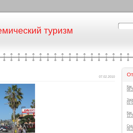
емический туризм
От
07.02.2010
Как
08.
Зао
01-
Как
12.
Ска
06.