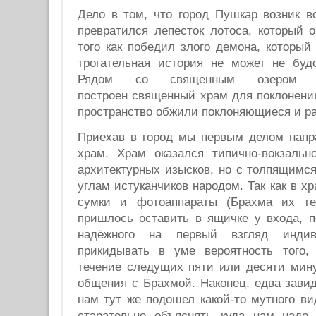
Дело в том, что город Пушкар возник во
превратился лепесток лотоса, который 
того как победил злого демона, которы
трогательная история не может не буд
Рядом со священным озером 
построен священный храм для поклонени
пространство обжили поклоняющиеся и ра
Приехав в город мы первым делом нап
храм. Храм оказался типично-вокзальн
архитектурных изысков, но с толпящимс
углам истуканчиков народом. Так как в х
сумки и фотоаппараты (Брахма их те
пришлось оставить в ящичке у входа, п
надёжного на первый взгляд индив
прикидывать в уме вероятность того,
течение следущих пяти или десяти мину
общения с Брахмой. Наконец, едва завид
нам тут же подошел какой-то мутного в
старательно объяснять куда нам надо 