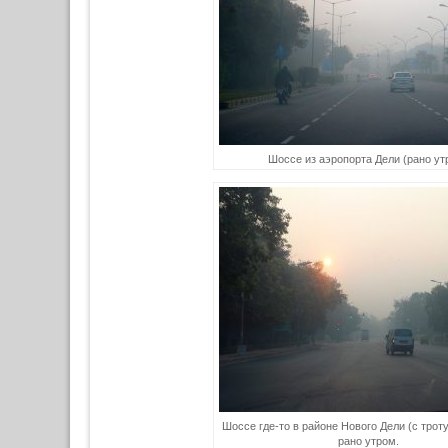
Шоссе из аэропорта Дели (рано ут
Шоссе где-то в районе Нового Дели (с трот
рано утром.