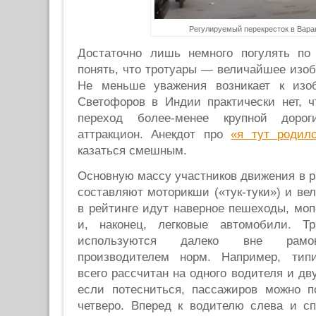
Регулируемый перекресток в Вара
Достаточно лишь немного погулять по
понять, что тротуары — величайшее изоб
Не меньше уважения возникает к изоб
Светофоров в Индии практически нет, 
переход более-менее крупной доро
аттракцион. Анекдот про
«я тут родил
казаться смешным.
Основную массу участников движения в р
составляют моторикши («тук-туки») и в
в рейтинге идут наверное пешеходы, моп
и, наконец, легковые автомобили. Тр
используются далеко вне рамок
производителем норм. Например, типи
всего рассчитан на одного водителя и дв
если потесниться, пассажиров можно п
четверо. Вперед к водителю слева и с