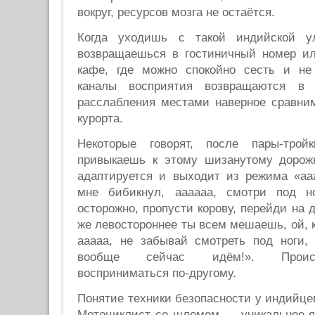
вокруг, ресурсов мозга не остаётся.
Когда уходишь с такой индийской у
возвращаешься в гостиничный номер и
кафе, где можно спокойно сесть и не
каналы восприятия возвращаются в
расслабления местами наверное сравни
курорта.
Некоторые говорят, после пары-тро
привыкаешь к этому шизанутому дорож
адаптируется и выходит из режима «ааа
мне бибикнул, аааааа, смотри под но
осторожно, пропусти корову, перейди на д
же левостороннее ты всем мешаешь, ой, к
ааааа, не забывай смотреть под ноги
вообще сейчас идём!». Происх
восприниматься по-другому.
Понятие техники безопасности у индийцев
Мотоциклист со шлемом — уникальное яв